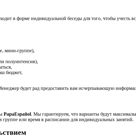
оходит в форме индивидуальной беседы для того, чтобы учесть в
е, мини-группе),
ли полуинтенсив),
аться,
аш бюджет,
. Менеджер будет рад предоставить вам исчерпывающую информа
лы
PapaEspañol
. Мы гарантируем, что варианты
будут максимал
о в группе или время в расписании для индивидуальных занятий.
льствием